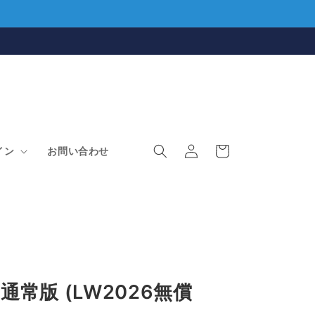
ロ
カ
グ
ー
イン
お問い合わせ
イ
ト
ン
25 通常版 (LW2026無償