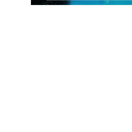
モ
ー
ダ
ル
で
メ
デ
ィ
ア
(1)
を
開
く