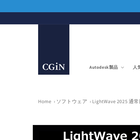
コンテ
ンツに
進む
Autodesk製品
人
Home
›
ソフトウェア
›
LightWave 2025 
商品情
報にス
キップ