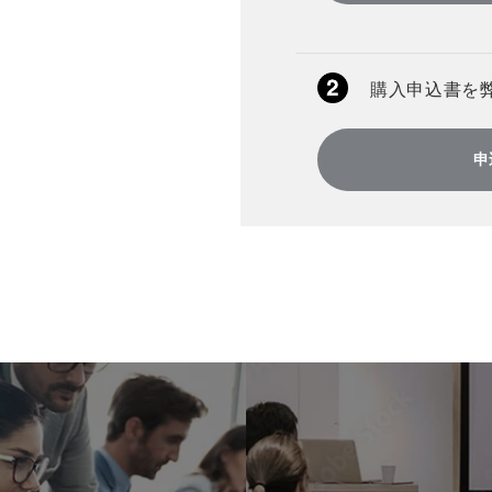
購入申込書を
申