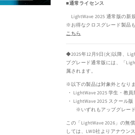
■通常ライセンス
償
償
UPG
UPG
LightWave 2025 通常
付
付
※お得なクロスグレード製品
き)
き)
こちら
の
の
数
数
量
量
◆2025年12月9日(火)以降、Li
を
を
減
増
プグレード通常版には、「Ligh
ら
や
属されます。
す
す
※以下の製品は対象外となり
・ LightWave 2025 学生・教
・ LightWave 2025 スクール版
※いずれもアップグレード
この「LightWave 202
しては、LWD社よりアナウン