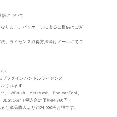
 通常版について
となります。パッケージによるご提供はござ
方法、ライセンス取得方法等はメールにてご
センス
Powersプラグインバンドルライセンス
ルされます
rmer2、LWBrush、MetaMesh、BooleanTool、
ghts、3DSticker（税込合計価格84,760円）
と単品購入より約24,000円お得です。