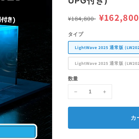
UPG付き)
通
セ
¥162,80
¥184,800
常
ー
タイプ
価
ル
LightWave 2025 通常版 (LW
格
価
LightWave 2025 通常版 (L
格
数量
LightWave
LightWave
2025
2025
通
通
常
常
カ
版
版
(LW2026
(LW2026
無
無