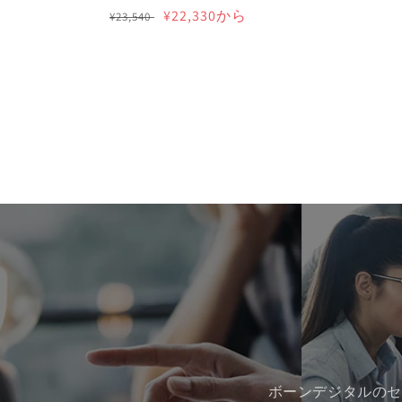
通
セ
¥22,330から
¥23,540
常
ー
価
ル
格
価
格
ボーンデジタルのセ