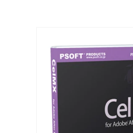
レ
ク
シ
ョ
ン
: