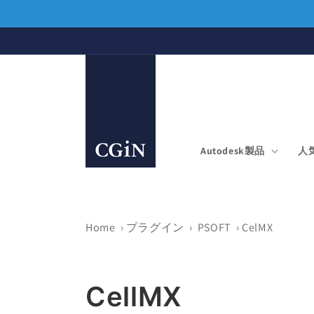
コンテ
ンツに
進む
Autodesk製品
人
Home
›
プラグイン
›
PSOFT
›
CelMX
コ
CellMX