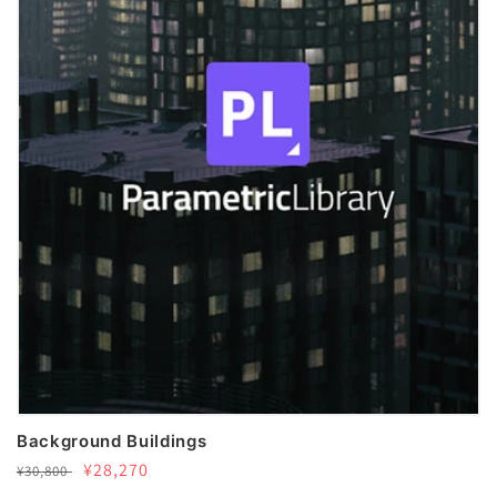
ン
:
Background Buildings
通
セ
¥28,270
¥30,800
常
ー