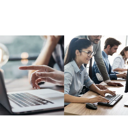
価
ル
格
価
格