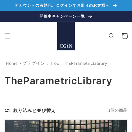
コンテ
アカウントの有効化、ログインでお困りのお客様へ
ンツに
進む
開催中キャンペーン一覧
カ
ー
ト
Home
›
プラグイン
›
IToo
›
TheParametricLibrary
コ
TheParametricLibrary
レ
ク
絞り込みと並び替え
1個の商品
シ
ョ