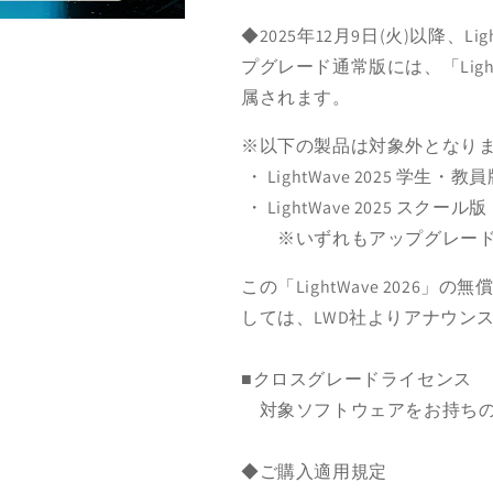
ロ
ロ
◆2025年12月9日(火)以降、Li
ス
ス
プグレード通常版には、「Ligh
グ
グ
属されます。
レ
レ
ー
ー
※以下の製品は対象外となり
ド
ド
・ LightWave 2025 学生・教
(LW2026
(LW2026
無
無
・ LightWave 2025 スクール版
償
償
※いずれもアップグレード
UPG
UPG
付
付
この「LightWave 202
き)
き)
しては、LWD社よりアナウン
の
の
数
数
■クロスグレードライセンス
量
量
対象ソフトウェアをお持ちの
を
を
減
増
ら
や
◆ご購入適用規定
す
す