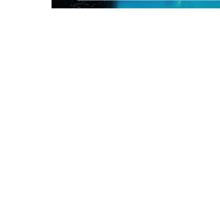
モ
ー
ダ
ル
で
メ
デ
ィ
ア
(1)
を
開
く