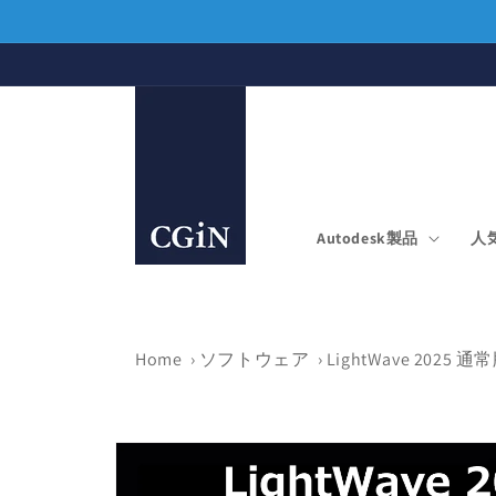
コンテ
ンツに
進む
Autodesk製品
人
Home
›
ソフトウェア
›
LightWave 2025
商品情
報にス
キップ