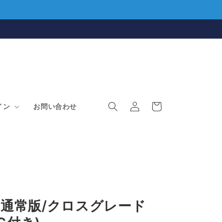
ロ
カ
グ
ー
イン
お問い合わせ
イ
ト
ン
025 通常版/クロスグレード