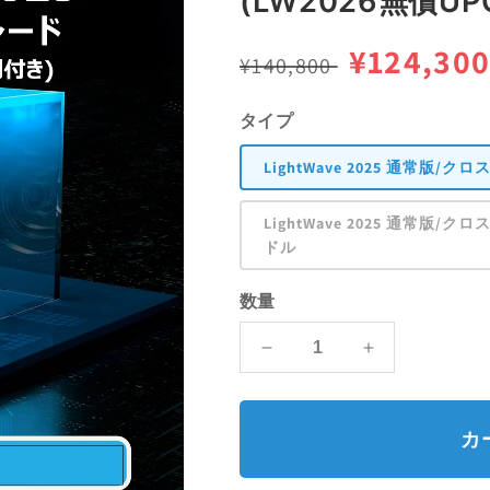
(LW2026無償UP
通
セ
¥124,30
¥140,800
常
ー
タイプ
価
ル
LightWave 2025 通常版/ク
格
価
LightWave 2025 通常版/ク
格
ドル
数量
LightWave
LightWave
2025
2025
通
通
常
常
カ
版/
版/
ク
ク