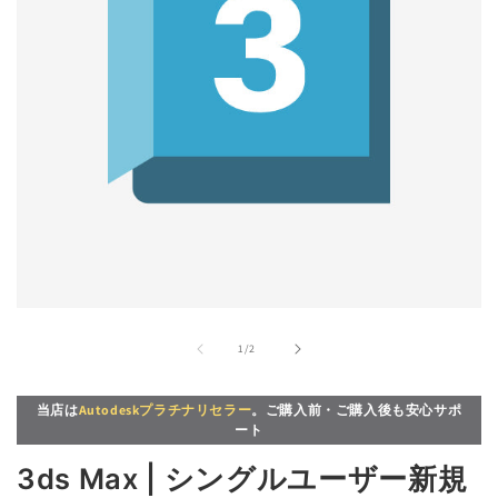
モ
ー
の
1
/
2
ダ
ル
で
当店は
Autodeskプラチナリセラー
。ご購入前・ご購入後も安心サポ
メ
ート
デ
ィ
3ds Max | シングルユーザー新規
ア
(1)