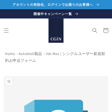
コンテ
アカウントの有効化、ログインでお困りのお客様へ
ンツに
進む
開催中キャンペーン一覧
カ
ー
ト
Home
›
Autodesk製品
›
3ds Max | シングルユーザー新規契
約お申込フォーム
商品情
報にス
キップ