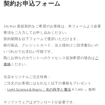
契約お申込フォーム
を
開
く
3ds Max 新規契約をご希望のお客様は、本フォームより必要
事項をご入力してお申し込みください。
契約期間を以下フォームで選択いただけます。
銀行振込、クレジットカード、法人様向けご請求書払いの
いづれかでお支払い可能です。
既にお持ちのカウントへのライセンス追加希望の場合は
ご
連絡
ください。
当店オリジナルご注文特典：
ご注文のお客様にはもれなく以下の書籍をプレゼント
・
Light Science & Magic：光の科学と魔法
￥7,480 → 無料
※ソフトウェアはダウンロードが必要です。