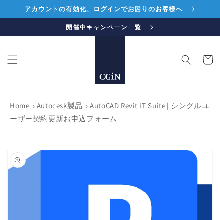
コンテ
アカウントの有効化、ログインでお困りのお客様へ
ンツに
進む
開催中キャンペーン一覧
カ
ー
ト
Home
›
Autodesk製品
›
AutoCAD Revit LT Suite | シングルユ
ーザー契約更新お申込フォーム
商品情
報にス
キップ