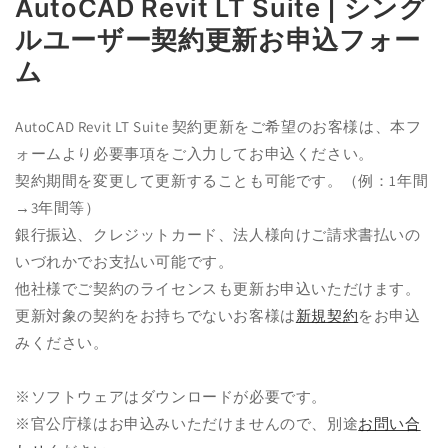
AutoCAD Revit LT Suite | シング
ア
(1)
ルユーザー契約更新お申込フォー
を
開
ム
く
AutoCAD Revit LT Suite 契約更新をご希望のお客様は、本フ
ォームより必要事項をご入力してお申込ください。
契約期間を変更して更新することも可能です。（例：1年間
→3年間等）
銀行振込、クレジットカード、法人様向けご請求書払いの
いづれかでお支払い可能です。
他社様でご契約のライセンスも更新お申込いただけます。
更新対象
の契約をお持ちでないお客様は
新規契約
をお申込
みください。
※ソフトウェアはダウンロードが必要です。
※官公庁様はお申込みいただけませんので、別途
お問い合