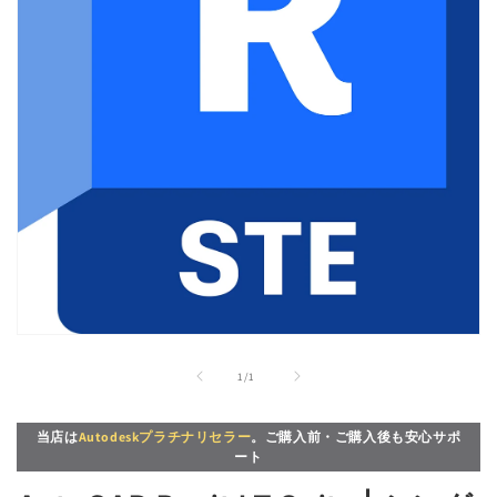
モ
ー
の
1
/
1
ダ
ル
で
当店は
Autodeskプラチナリセラー
。ご購入前・ご購入後も安心サポ
メ
ート
デ
ィ