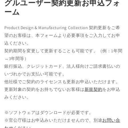
グルユーザー契約更新お申込フォ
く
ーム
Product Design & Manufacturing Collection 契約更新をご希
望のお客様は、本フォームより必要事項をご入力してお申
込ください。
契約期間を変更して更新することも可能です。（例：1年間
→3年間等）
銀行振込、クレジットカード、法人様向けご請求書払いの
いづれかでお支払い可能です。
他社様でご契約のライセンスも更新お申込いただけます。
更新対象
の契約をお持ちでないお客様は
新規契約
をお申込
みください。
※ソフトウェアはダウンロードが必要です。
※官公庁様はお申込みいただけませんので、別途
お問い合
わせ
ください。