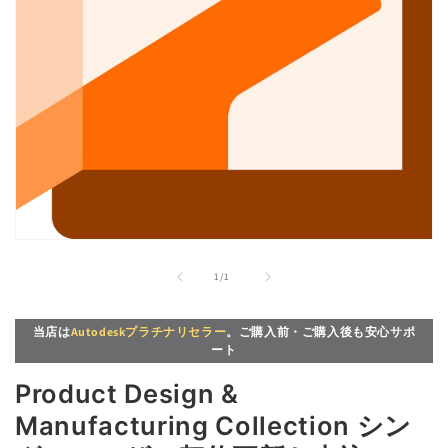
モ
ー
の
1
/
1
ダ
ル
で
当店は
Autodeskプラチナリセラー
。ご購入前・ご購入後も安心サポ
メ
ート
デ
ィ
Product Design &
ア
(1)
Manufacturing Collection シン
を
開