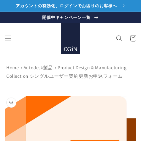
コンテ
アカウントの有効化、ログインでお困りのお客様へ
ンツに
進む
開催中キャンペーン一覧
カ
ー
ト
Home
›
Autodesk製品
›
Product Design & Manufacturing
Collection シングルユーザー契約更新お申込フォーム
商品情
報にス
キップ