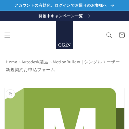
コンテ
アカウントの有効化、ログインでお困りのお客様へ
ンツに
進む
開催中キャンペーン一覧
カ
ー
ト
Home
›
Autodesk製品
›
MotionBuilder | シングルユーザー
新規契約お申込フォーム
商品情
報にス
キップ