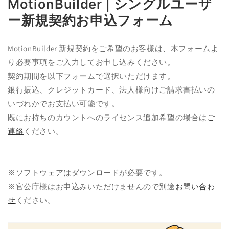
MotionBuilder | シングルユーザ
ア
(1)
ー新規契約お申込フォーム
を
開
く
MotionBuilder 新規契約をご希望のお客様は、本フォームよ
り必要事項をご入力してお申し込みください。
契約期間を以下フォームで選択いただけます。
銀行振込、クレジットカード、法人様向けご請求書払いの
いづれかでお支払い可能です。
既にお持ちのカウントへのライセンス追加希望の場合は
ご
連絡
ください。
※ソフトウェアはダウンロードが必要です。
※官公庁様はお申込みいただけませんので別途
お問い合わ
せ
ください。