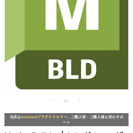
モ
ー
の
1
/
1
ダ
ル
で
当店は
Autodeskプラチナリセラー
。ご購入前・ご購入後も安心サポ
メ
ート
デ
ィ