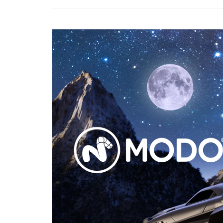
モ
ー
ダ
ル
で
メ
デ
ィ
ア
(1)
を
開
く