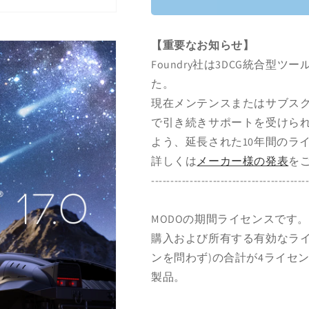
ス
ス
ク
ク
リ
リ
【重要なお知らせ】
プ
プ
Foundry社は3DCG統合型
シ
シ
た。
ョ
ョ
ン
ン
現在メンテンスまたはサブス
|
|
で引き続きサポートを受けられ
RLM
RLM
よう、延長された10年間のラ
の
の
詳しくは
メーカー様の発表
を
数
数
----------------------------------------
量
量
を
を
減
増
MODOの期間ライセンスです。
ら
や
購入および所有する有効なライ
す
す
ンを問わず)の合計が4ライセ
製品。