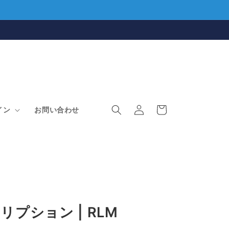
ロ
カ
グ
ー
イン
お問い合わせ
イ
ト
ン
クリプション | RLM