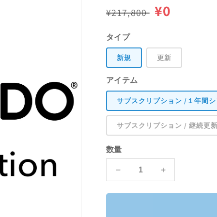
通
セ
¥0
¥217,800
常
ー
タイプ
価
ル
新規
更新
格
価
アイテム
格
サブスクリプション /１年間シ
サブスクリプション / 継続更新 /
数量
MODO
MODO
|
|
サ
サ
ブ
ブ