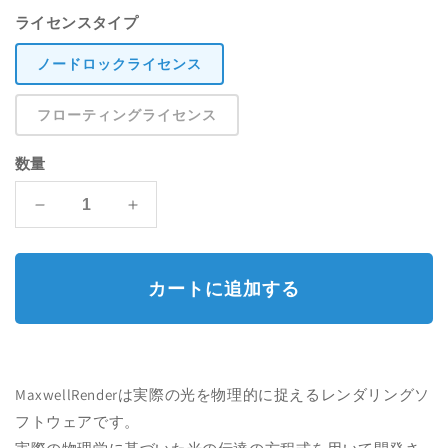
常
ー
開
ライセンスタイプ
く
価
ル
ノードロックライセンス
格
価
フローティングライセンス
格
数量
MaxwellSketchup
MaxwellSketchup
の
の
数
数
量
量
カートに追加する
を
を
減
増
ら
や
す
す
MaxwellRenderは実際の光を物理的に捉えるレンダリングソ
フトウェアです。