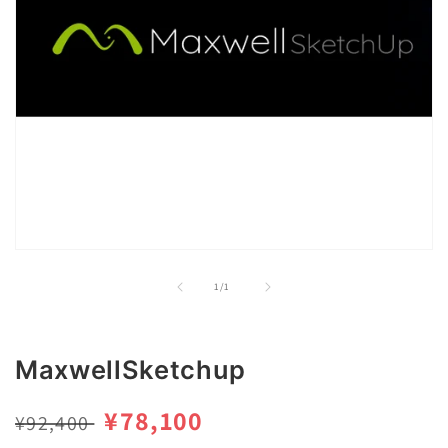
モ
ー
の
1
/
1
ダ
ル
で
メ
MaxwellSketchup
デ
ィ
ア
通
セ
¥78,100
¥92,400
(1)
を