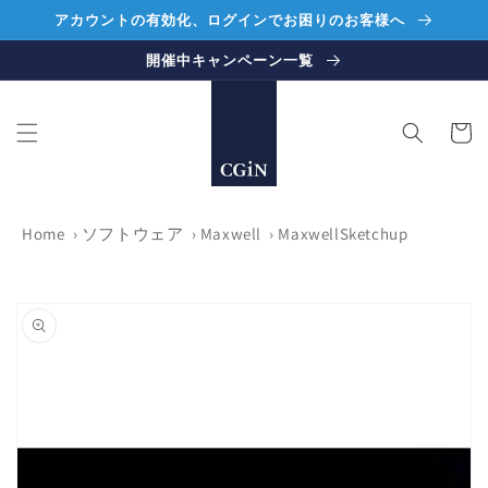
コンテ
アカウントの有効化、ログインでお困りのお客様へ
ンツに
進む
開催中キャンペーン一覧
カ
ー
ト
Home
›
ソフトウェア
›
Maxwell
›
MaxwellSketchup
商品情
報にス
キップ