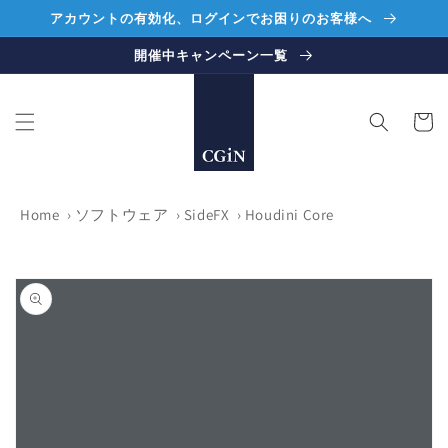
コンテ
アカウントの有効化、ログインでお困りのお客様へ
ンツに
進む
開催中キャンペーン一覧
カ
ー
ト
Home
›
ソフトウェア
›
SideFX
›
Houdini Core
商品情
報にス
キップ