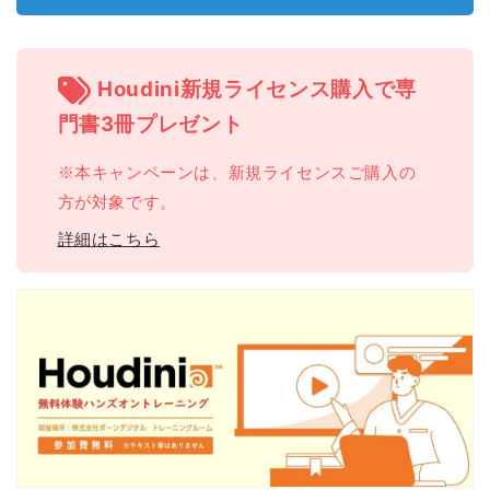
を
を
減
増
ら
や
Houdini新規ライセンス購入で専
す
す
門書3冊プレゼント
※本キャンペーンは、新規ライセンスご購入の
方が対象です。
詳細はこちら