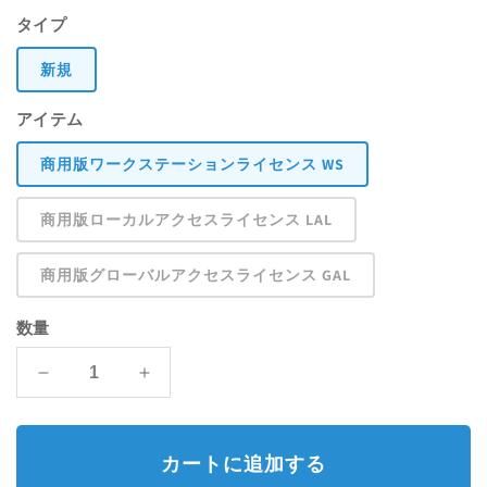
常
開
タイプ
く
価
新規
格
アイテム
商用版ワークステーションライセンス WS
商用版ローカルアクセスライセンス LAL
商用版グローバルアクセスライセンス GAL
数量
Houdini
Houdini
Core
Core
の
の
数
数
カートに追加する
量
量