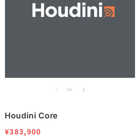
モ
ー
の
1
/
2
ダ
ル
で
メ
Houdini Core
デ
ィ
ア
通
¥383,900
(1)
を