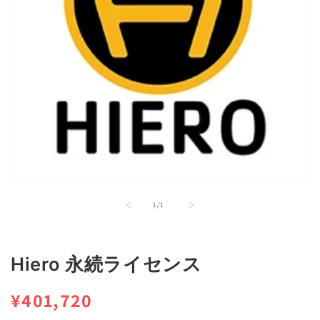
モ
ー
の
1
/
1
ダ
ル
で
メ
Hiero 永続ライセンス
デ
ィ
ア
通
¥401,720
(1)
を