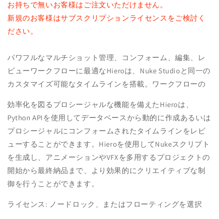
お持ちで無いお客様はご注文いただけません。
数
数
新規のお客様はサブスクリプションライセンスをご検討く
量
量
ださい。
を
を
減
増
ら
や
パワフルなマルチショット管理、コンフォーム、編集、レ
す
す
ビューワークフローに最適なHieroは、Nuke Studioと同一の
カスタマイズ可能なタイムラインを搭載。ワークフローの
効率化を図るプロシージャルな機能を備えたHieroは、
Python APIを使用してデータベースから動的に作成あるいは
プロシージャルにコンフォームされたタイムラインをレビ
ューすることができます。Hieroを使用してNukeスクリプト
を生成し、アニメーションやVFXを多用するプロジェクトの
開始から最終納品まで、より効果的にクリエイティブな制
御を行うことができます。
ライセンス: ノードロック、またはフローティングを選択