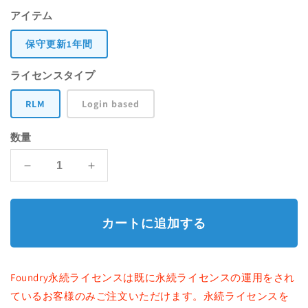
常
開
アイテム
く
価
保守更新1年間
格
ライセンスタイプ
RLM
Login based
数量
Hiero
Hiero
永
永
続
続
ラ
ラ
カートに追加する
イ
イ
セ
セ
ン
ン
Foundry永続ライセンスは既に永続ライセンスの運用をされ
ス
ス
ているお客様のみご注文いただけます。永続ライセンスを
の
の