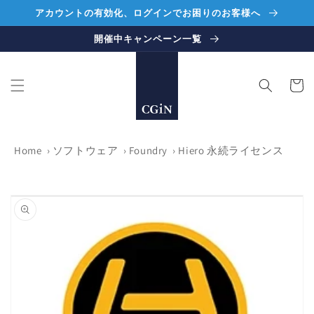
コンテ
アカウントの有効化、ログインでお困りのお客様へ
ンツに
進む
開催中キャンペーン一覧
カ
ー
ト
Home
›
ソフトウェア
›
Foundry
›
Hiero 永続ライセンス
商品情
報にス
キップ