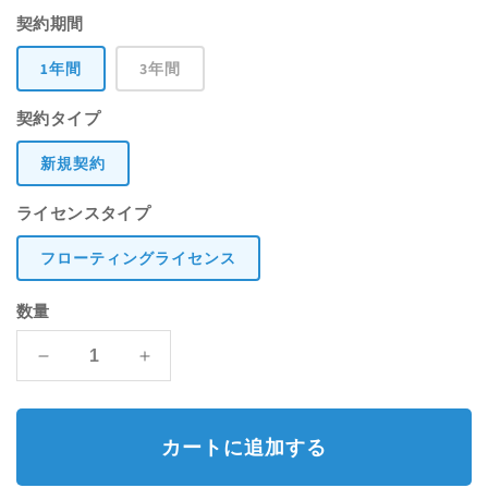
常
ー
開
契約期間
く
価
ル
1年間
3年間
格
価
契約タイプ
格
新規契約
ライセンスタイプ
フローティングライセンス
数量
Forest
Forest
Pack
Pack
Pro
Pro
の
の
カートに追加する
数
数