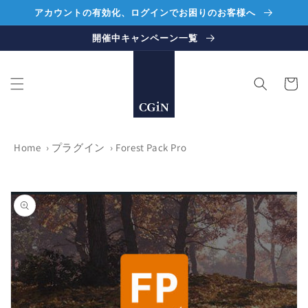
コンテ
アカウントの有効化、ログインでお困りのお客様へ
ンツに
進む
開催中キャンペーン一覧
カ
ー
ト
Home
›
プラグイン
›
Forest Pack Pro
商品情
報にス
キップ