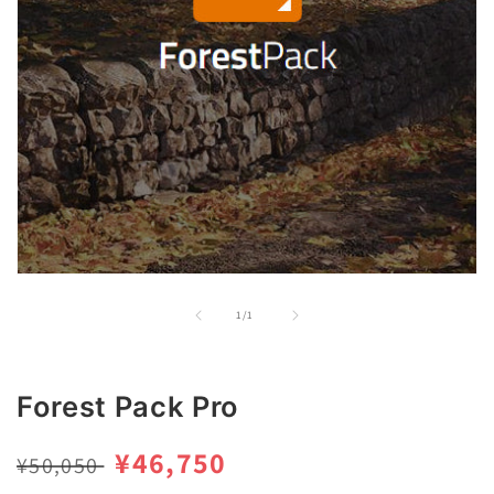
モ
ー
の
1
/
1
ダ
ル
で
メ
Forest Pack Pro
デ
ィ
ア
通
セ
¥46,750
¥50,050
(1)
を