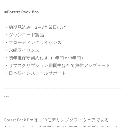
量
量
を
を
■Forest Pack Pro
減
増
ら
や
・納期見込み：2～3営業日ほど
す
す
・ダウンロード製品
・フローティングライセンス
・永続ライセンス
・初年度保守契約付き（1年間 or 3年間）
・サブスクリプション期間中は全て無償アップデート
・日本語インストールサポート
--------------------------------------------------------------------------
---
Forest Pack Proは、3Dモデリングソフトウェアである