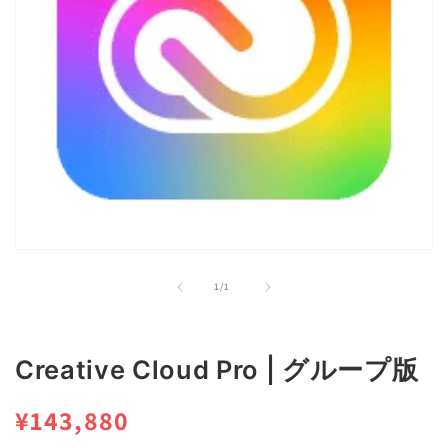
モ
ー
の
1
/
1
ダ
ル
で
メ
Creative Cloud Pro | グループ版
デ
ィ
ア
通
¥143,880
(1)
を