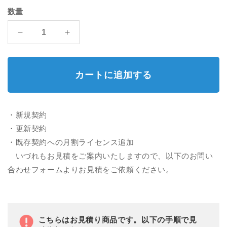
常
開
数量
く
価
Creative
Creative
格
Cloud
Cloud
Pro
Pro
|
|
カートに追加する
グ
グ
ル
ル
ー
ー
・新規契約
プ
プ
・更新契約
版
版
の
の
・既存契約への月割ライセンス追加
数
数
いづれもお見積をご案内いたしますので、以下のお問い
量
量
合わせフォームよりお見積をご依頼ください。
を
を
減
増
ら
や
す
す
こちらはお見積り商品です。以下の手順で見