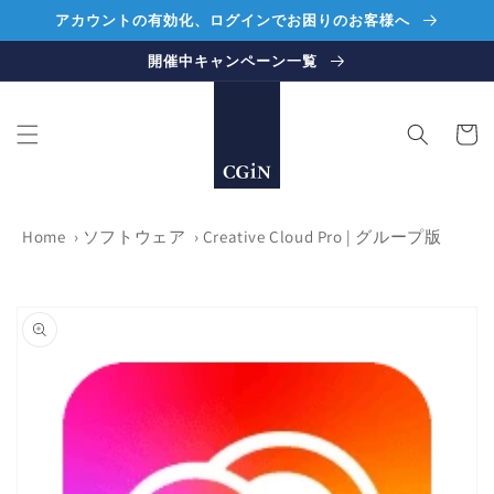
コンテ
アカウントの有効化、ログインでお困りのお客様へ
ンツに
進む
開催中キャンペーン一覧
カ
ー
ト
Home
›
ソフトウェア
›
Creative Cloud Pro | グループ版
商品情
報にス
キップ