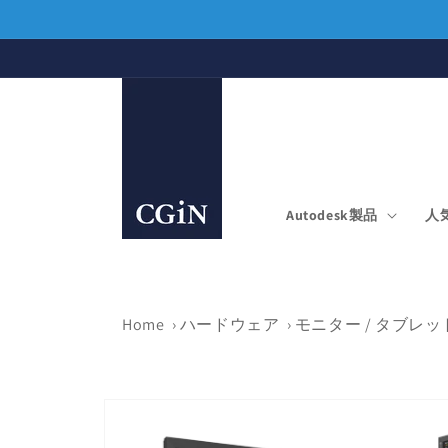
コンテ
ンツに
進む
Autodesk製品
人
Home
›
ハードウェア
›
モニター / タブレッ
商品情
報にス
キップ