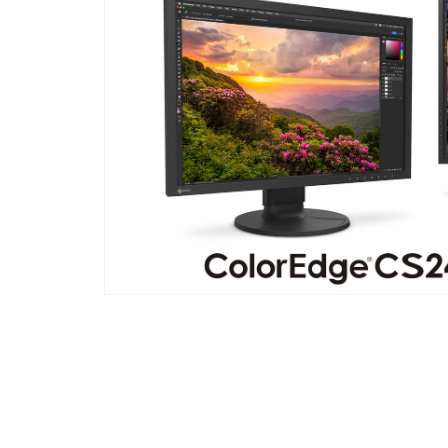
モ
ー
ダ
ル
で
メ
デ
ィ
ア