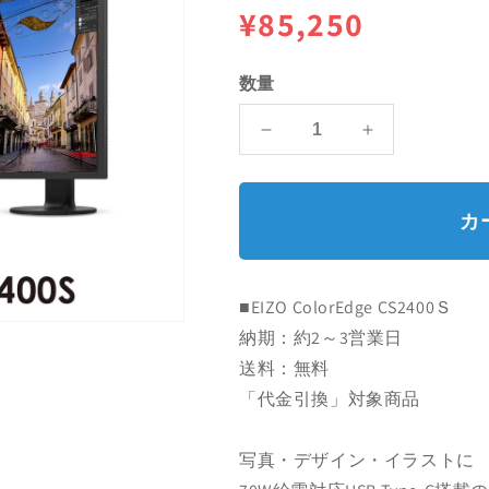
通
¥85,250
常
数量
価
EIZO
EIZO
格
ColorEdge
ColorEdge
CS2400
CS2400
Ｓ
Ｓ
カ
の
の
数
数
量
量
■EIZO ColorEdge CS2400Ｓ
を
を
納期：約2～3営業日
減
増
ら
や
送料：無料
す
す
「代金引換」対象商品
写真・デザイン・イラストに