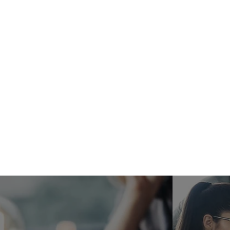
(1)
を
開
く