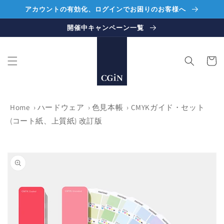
コンテ
アカウントの有効化、ログインでお困りのお客様へ
ンツに
進む
開催中キャンペーン一覧
カ
ー
ト
Home
›
ハードウェア
›
色見本帳
›
CMYKガイド・セット
(コート紙、上質紙) 改訂版
商品情
報にス
キップ