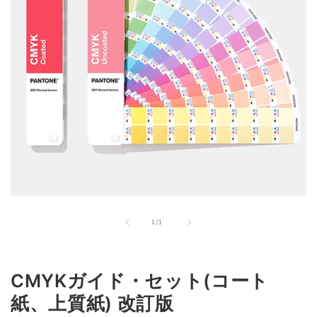
モ
ー
の
1
/
1
ダ
ル
で
メ
CMYKガイド・セット(コート
デ
ィ
紙、上質紙) 改訂版
ア
(1)