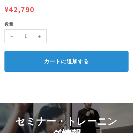
を
通
¥42,790
開
く
常
数量
価
CMYK
CMYK
格
ガ
ガ
イ
イ
ド・
ド・
カートに追加する
セ
セ
ッ
ッ
ト
ト
(コ
(コ
ー
ー
ト
ト
紙、
紙、
上
上
セミナー・トレーニン
質
質
紙)
紙)