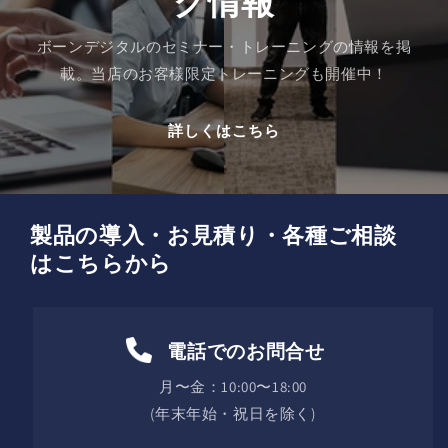
グ情報
改
改
訂
訂
ボーンデジタルのセミナー・トレーニングの情報を掲
版
版
載。当店のお客様限定トレーニングも開催中！
の
の
数
数
詳しくはこちら
量
量
を
を
減
増
ら
や
製品の導入・お見積り・各種ご相談
す
す
はこちらから
電話でのお問合せ
月〜金：10:00〜18:00
(年末年始・祝日を除く)