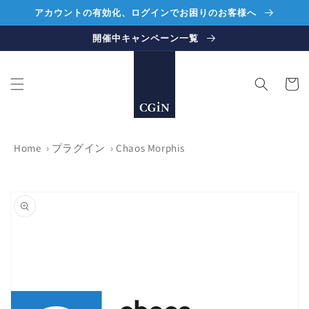
コンテ
アカウントの有効化、ログインでお困りのお客様へ
ンツに
進む
開催中キャンペーン一覧
カ
ー
ト
Home
›
プラグイン
›
Chaos Morphis
商品情
報にス
キップ