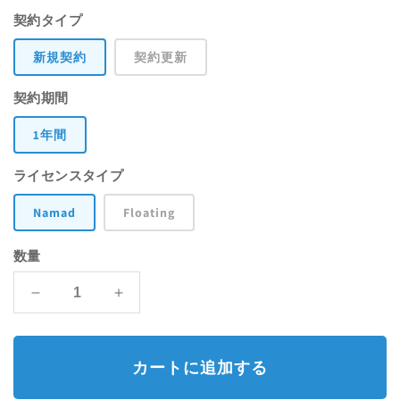
常
ー
開
契約タイプ
く
価
ル
新規契約
契約更新
格
価
契約期間
格
1年間
ライセンスタイプ
Namad
Floating
数量
Chaos
Chaos
Morphis
Morphis
の
の
数
数
カートに追加する
量
量