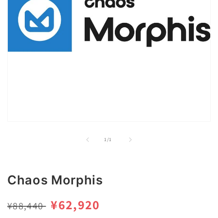
モ
ー
の
1
/
1
ダ
ル
で
メ
Chaos Morphis
デ
ィ
ア
通
セ
¥62,920
¥88,440
(1)
を