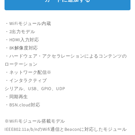
量
量
を
を
減
増
・WiFiモジュール内蔵
ら
や
・2出力モデル
す
す
・HDMI入力対応
・8K解像度対応
・ハードウェア・アクセラレーションによるコンテンツの
ローテーション
・ネットワーク配信※
・インタラクティブ
シリアル、USB、GPIO、UDP
・同期再生
・BSN.cloud対応
※WiFiモジュール搭載モデル
IEEE802.11a/b/nのWifi通信とBeaconに対応したモジュール