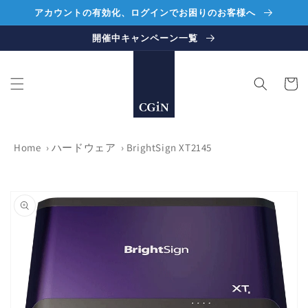
コンテ
アカウントの有効化、ログインでお困りのお客様へ
ンツに
進む
開催中キャンペーン一覧
カ
ー
ト
Home
›
ハードウェア
›
BrightSign XT2145
商品情
報にス
キップ