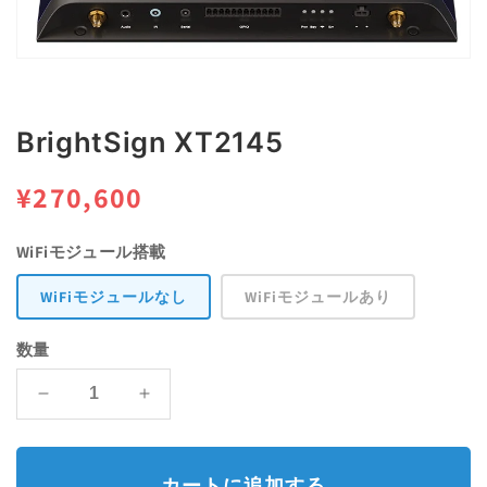
モ
ー
ダ
ル
BrightSign XT2145
で
メ
デ
通
¥270,600
ィ
ア
常
(1)
WiFiモジュール搭載
を
価
開
WiFiモジュールなし
WiFiモジュールあり
く
格
数量
BrightSign
BrightSign
XT2145
XT2145
の
の
数
数
カートに追加する