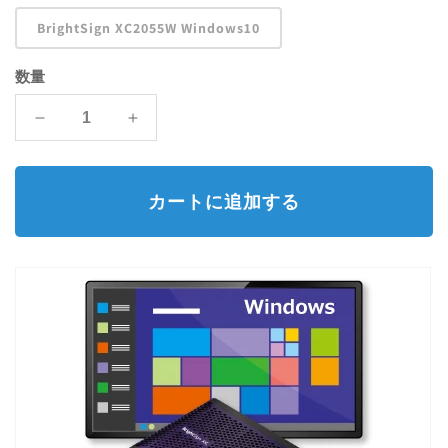
格
BrightSign XC2055W Windows10
数量
BrightSign
BrightSign
XC2055
XC2055
windows
windows
の
の
カートに追加する
数
数
量
量
を
を
減
増
ら
や
す
す