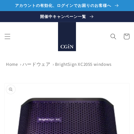
コンテ
アカウントの有効化、ログインでお困りのお客様へ
ンツに
進む
開催中キャンペーン一覧
カ
ー
ト
Home
›
ハードウェア
›
BrightSign XC2055 windows
商品情
報にス
キップ