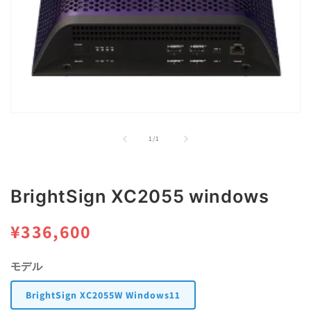
モ
ー
の
1
/
1
ダ
ル
で
メ
BrightSign XC2055 windows
デ
ィ
ア
通
¥336,600
(1)
を
常
開
モデル
く
価
BrightSign XC2055W Windows11