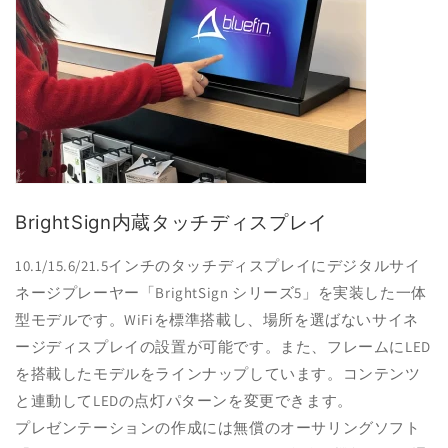
ッ
ッ
チ
チ
デ
デ
ィ
ィ
ス
ス
プ
プ
レ
レ
イ
イ
の
の
BrightSign内蔵タッチディスプレイ
数
数
量
量
10.1/15.6/21.5インチのタッチディスプレイにデジタルサイ
を
を
ネージプレーヤー「BrightSign シリーズ5」を実装した一体
減
増
型モデルです。WiFiを標準搭載し、場所を選ばないサイネ
ら
や
ージディスプレイの設置が可能です。また、フレームにLED
す
す
を搭載したモデルをラインナップしています。コンテンツ
と連動してLEDの点灯パターンを変更できます。
プレゼンテーションの作成には無償のオーサリングソフト