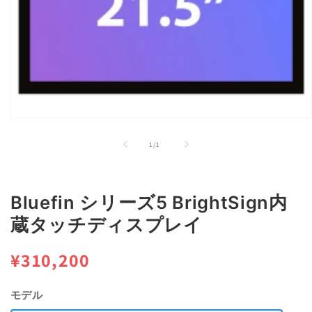
モ
ー
の
1
/
1
ダ
ル
で
メ
Bluefin シリーズ5 BrightSign内
デ
ィ
蔵タッチディスプレイ
ア
(1)
を
通
¥310,200
開
く
常
モデル