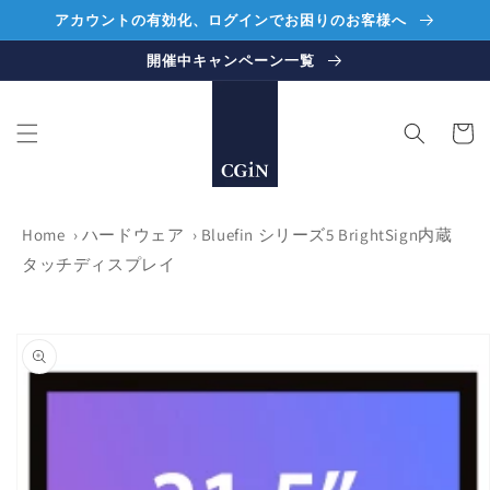
コンテ
アカウントの有効化、ログインでお困りのお客様へ
ンツに
進む
開催中キャンペーン一覧
カ
ー
ト
Home
›
ハードウェア
›
Bluefin シリーズ5 BrightSign内蔵
タッチディスプレイ
商品情
報にス
キップ