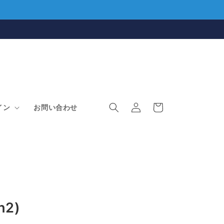
ロ
カ
グ
ー
イン
お問い合わせ
イ
ト
ン
n2)