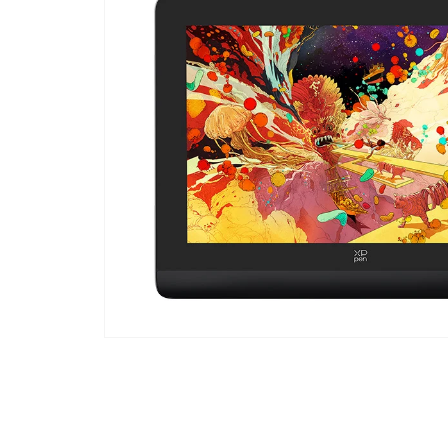
モ
ー
ダ
ル
で
メ