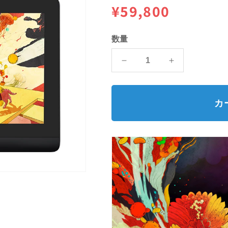
通
¥59,800
常
数量
価
Artist
Artist
格
Pro
Pro
14(Gen2)
14(Gen2)
の
の
カ
数
数
量
量
を
を
減
増
ら
や
す
す