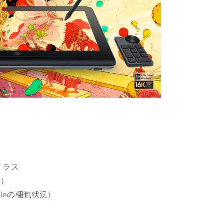
タイラス
梱）
1Cableの梱包状況)