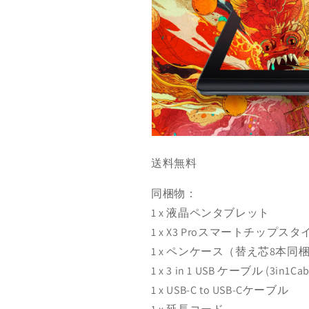
送料無料
同梱物：
1 x 液晶ペンタブレット
1 x X3 Proスマートチップス
1 x ペンケース（替え芯8本同
1 x 3 in 1 USB ケーブル (3in
1 x USB-C to USB-Cケーブル