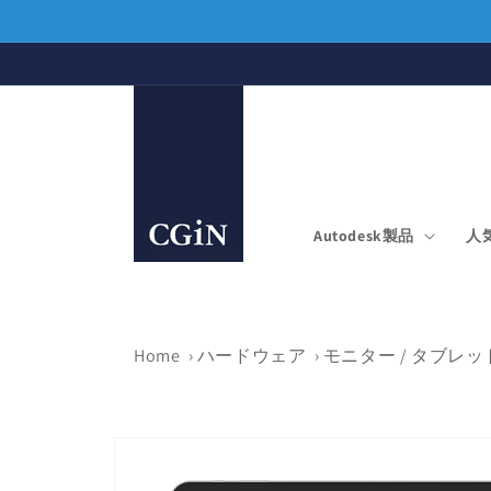
コンテ
ンツに
進む
Autodesk製品
人
Home
›
ハードウェア
›
モニター / タブレッ
商品情
報にス
キップ