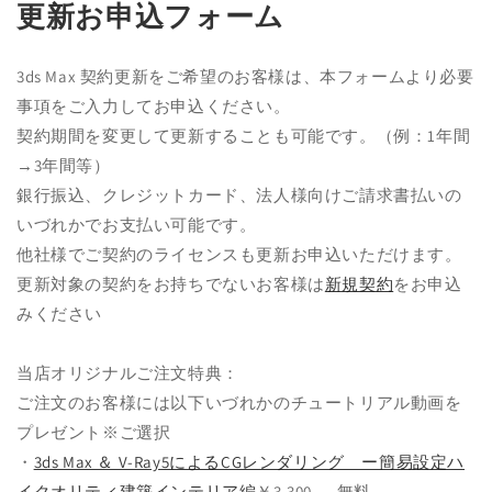
更新お申込フォーム
を
開
く
3ds Max 契約更新をご希望のお客様は、
本フォームより必要
事項をご入力してお申込ください。
契約期間を変更して更新することも可能です。（例：1年間
→3年間等）
銀行振込、クレジットカード、法人様向けご請求書払いの
いづれかでお支払い可能です。
他社様でご契約のライセンスも更新お申込いただけます。
更新対象の契約をお持ちでないお客様は
新規契約
をお申込
みください
当店オリジナルご注文特典：
ご注文のお客様には以下いづれかのチュートリアル動画を
プレゼント※ご選択
・
3ds Max ＆ V-Ray5によるCGレンダリング ー簡易設定ハ
イクオリティ建築インテリア編
￥3,300 → 無料