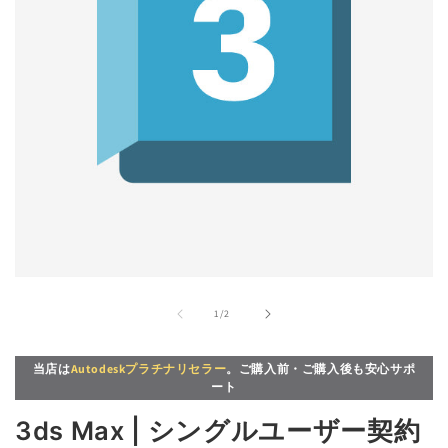
モ
ー
の
1
/
2
ダ
ル
で
当店は
Autodeskプラチナリセラー
。ご購入前・ご購入後も安心サポ
メ
ート
デ
ィ
3ds Max | シングルユーザー契約
ア
(1)