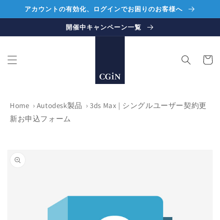
コンテ
アカウントの有効化、ログインでお困りのお客様へ
ンツに
進む
開催中キャンペーン一覧
カ
ー
ト
Home
›
Autodesk製品
›
3ds Max | シングルユーザー契約更
新お申込フォーム
商品情
報にス
キップ