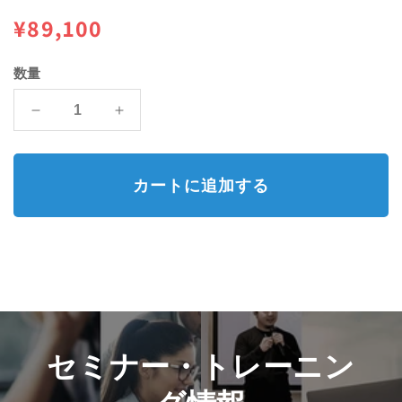
を
通
¥89,100
開
く
常
数量
価
メ
メ
格
タ
タ
リ
リ
ッ
ッ
カートに追加する
ク・
ク・
シ
シ
マ
マ
ー
ー
ズ・
ズ・
カ
カ
ラ
ラ
ー
ー
セミナー・トレーニン
ス
ス
ペ
ペ