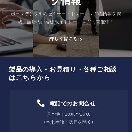
グ情報
シ
シ
フ
フ
ボーンデジタルのセミナー・トレーニングの情報を掲
ァ
ァ
載。当店のお客様限定トレーニングも開催中！
イ
イ
ヤ
ヤ
詳しくはこちら
ー
ー
&amp;
&amp;
ガ
ガ
イ
イ
製品の導入・お見積り・各種ご相談
ド・
ド・
セ
セ
はこちらから
ッ
ッ
ト
ト
の
の
電話でのお問合せ
数
数
量
量
月〜金：10:00〜18:00
を
を
(年末年始・祝日を除く)
減
増