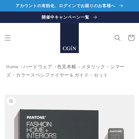
コンテ
アカウントの有効化、ログインでお困りのお客様へ
ンツに
進む
開催中キャンペーン一覧
カ
ー
ト
Home
›
ハードウェア
›
色見本帳
›
メタリック・シマー
ズ・カラースペシファイヤー & ガイド・セット
商品情
報にス
キップ