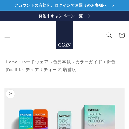
コンテ
アカウントの有効化、ログインでお困りのお客様へ
ンツに
進む
開催中キャンペーン一覧
カ
ー
ト
Home
›
ハードウェア
›
色見本帳
›
カラーガイド + 新色
(Dualities デュアリティーズ)増補版
商品情
報にス
キップ