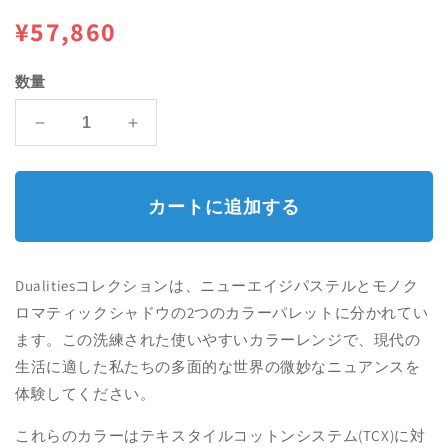
を
通
¥57,860
開
く
常
数量
価
カ
カ
格
ラ
ラ
ー
ー
ガ
ガ
カートに追加する
イ
イ
ド
ド
+
+
Dualitiesコレクションは、ニューエイジパステルとモノク
新
新
ロマティックシャドウの2つのカラーパレットに分かれてい
色
色
ます。この洗練された使いやすいカラーレンジで、現代の
(Dualities
(Dualities
生活に適した私たちの多面的な世界の微妙なニュアンスを
デ
デ
ュ
ュ
体験してください。
ア
ア
これらのカラーはテキスタイルコットンシステム(TCX)に対
リ
リ