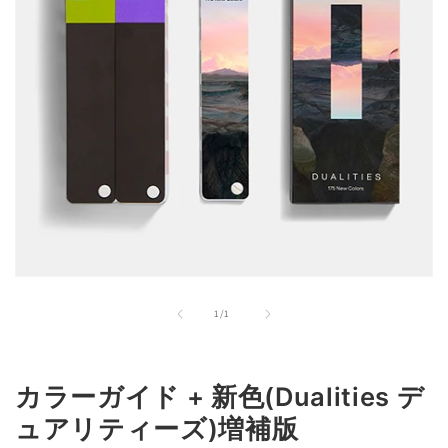
モ
ー
の
1
/
1
ダ
ル
で
メ
カラーガイド + 新色(Dualities デ
デ
ィ
ュアリティーズ)増補版
ア
(1)