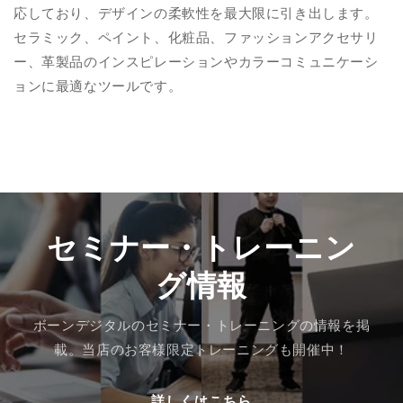
応しており、デザインの柔軟性を最大限に引き出します。
テ
テ
ィ
ィ
セラミック、ペイント、化粧品、ファッションアクセサリ
ー
ー
ー、革製品のインスピレーションやカラーコミュニケーシ
ズ)
ズ)
ョンに最適なツールです。
増
増
補
補
版
版
の
の
数
数
量
量
を
を
セミナー・トレーニン
減
増
ら
や
グ情報
す
す
ボーンデジタルのセミナー・トレーニングの情報を掲
載。当店のお客様限定トレーニングも開催中！
詳しくはこちら