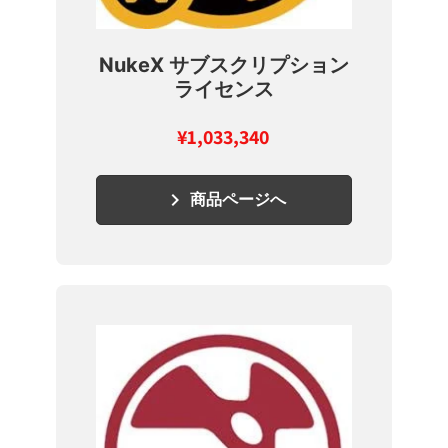
NukeX サブスクリプション
ライセンス
¥
1,033,340
keyboard_arrow_right
商品ページへ