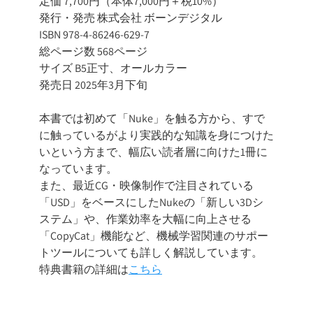
定価 7,700円（本体7,000円＋税10%）
発行・発売 株式会社 ボーンデジタル
ISBN 978-4-86246-629-7
総ページ数 568ページ
サイズ B5正寸、オールカラー
発売日 2025年3月下旬
本書では初めて「Nuke」を触る方から、すで
に触っているがより実践的な知識を身につけた
いという方まで、幅広い読者層に向けた1冊に
なっています。
また、最近CG・映像制作で注目されている
「USD」をベースにしたNukeの「新しい3Dシ
ステム」や、作業効率を大幅に向上させる
「CopyCat」機能など、機械学習関連のサポー
トツールについても詳しく解説しています。
特典書籍の詳細は
こちら