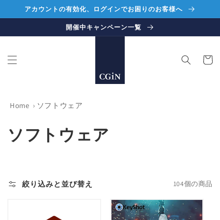
コンテ
アカウントの有効化、ログインでお困りのお客様へ
ンツに
進む
開催中キャンペーン一覧
カ
ー
ト
Home
›
ソフトウェア
コ
ソフトウェア
レ
ク
絞り込みと並び替え
104個の商品
シ
ョ