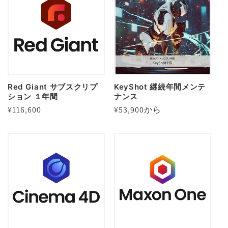
ン
:
Red Giant サブスクリプ
KeyShot 継続年間メンテ
ション １年間
ナンス
通
¥116,600
通
¥53,900から
常
常
価
価
格
格