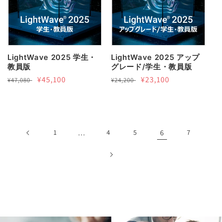
LightWave 2025 学生・
LightWave 2025 アップ
教員版
グレード/学生・教員版
通
セ
¥45,100
通
セ
¥23,100
¥47,080
¥24,200
常
ー
常
ー
価
ル
価
ル
格
価
格
価
格
格
1
…
4
5
6
7