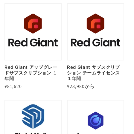
価
格
格
Red Giant アップグレー
Red Giant サブスクリプ
ドサブスクリプション １
ション チームライセンス
年間
１年間
通
¥81,620
通
¥23,980から
常
常
価
価
格
格