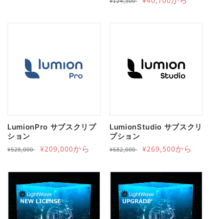
通
セ
¥40,700から
¥124,300
常
常
ー
価
価
ル
格
格
価
格
LumionPro サブスクリプ
LumionStudio サブスクリ
ション
プション
通
セ
¥209,000から
通
セ
¥269,500から
¥528,000
¥682,000
常
ー
常
ー
価
ル
価
ル
格
価
格
価
格
格