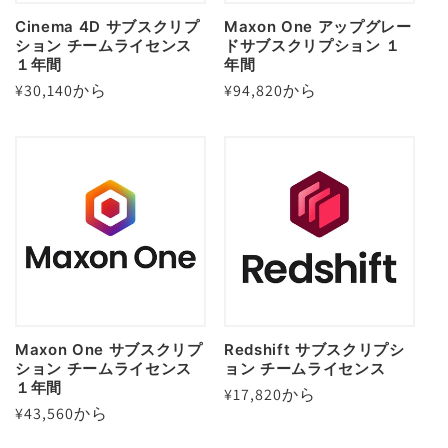
Cinema 4D サブスクリプ
Maxon One アップグレー
ション チームライセンス
ドサブスクリプション １
１年間
年間
通
¥30,140から
通
¥94,820から
常
常
価
価
格
格
Maxon One サブスクリプ
Redshift サブスクリプシ
ション チームライセンス
ョン チームライセンス
１年間
通
¥17,820から
通
¥43,560から
常
常
価