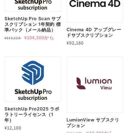
SketchUp Pro Scan サブ
スクリプション 1年契約 標
Cinema 4D アップグレー
準パック（メール納品）
ドサブスクリプション
通
セ
¥104,500から
¥113,113
通
¥92,180
常
ー
常
価
ル
価
格
価
格
格
SketchUp Pro2025 ラボ
ラトリーライセンス（1
LumionView サブスクリ
年）
プション
通
¥12,100