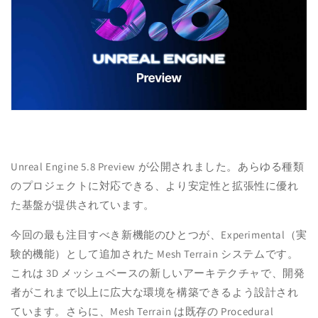
Unreal Engine
5.8 Preview が公開されました。あらゆる種類
のプロジェクトに対応できる、より安定性と拡張性に優れ
た基盤が提供されています。
今回の最も注目すべき新機能のひとつが、Experimental（実
験的機能）として追加された Mesh Terrain システムです。
これは 3D メッシュベースの新しいアーキテクチャで、開発
者がこれまで以上に広大な環境を構築できるよう設計され
ています。さらに、Mesh Terrain は既存の Procedural